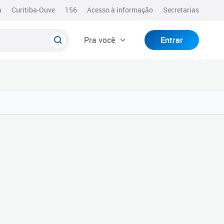
a
Curitiba-Ouve
156
Acesso à informação
Secretarias
Pra você
Entrar