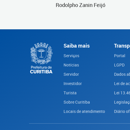
Rodolpho Zanin Feijó
Saiba mais
Transp
Serviços
Portal
Notícias
LGPD
Servidor
Dados a
Investidor
Lei de a
Turista
Lei 13.4
Sobre Curitiba
Legislaç
Locais de atendimento
Diário of