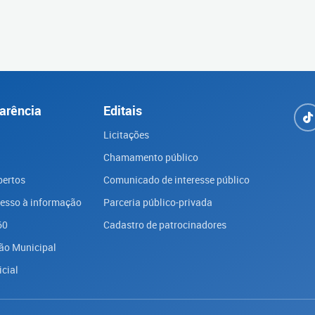
arência
Editais
Licitações
Chamamento público
bertos
Comunicado de interesse público
cesso à informação
Parceria público-privada
60
Cadastro de patrocinadores
ão Municipal
icial