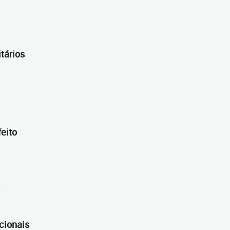
tários
feito
o
acionais